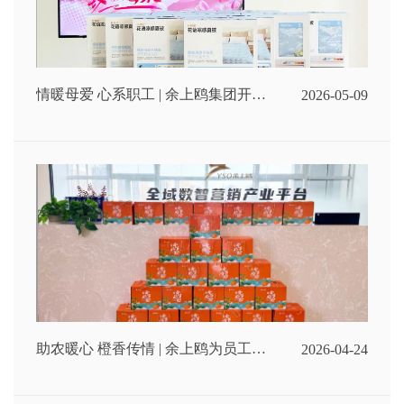
情暖母爱 心系职工 | 余上鸥集团开展
2026-05-09
母亲节慰问活动
助农暖心 橙香传情 | 余上鸥为员工发
2026-04-24
放福利